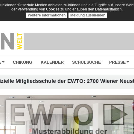
nktionen für soziale Medien anbieten zu können und die Zugriffe auf unsere Websi
der Verwendung von Cookies zu und erlauben den Datenaustausch.
Weitere Informationen
Meldung ausblenden
A
CHIKUNG
KALENDER
SCHULSUCHE
PRESSE
izielle Mitgliedsschule der EWTO: 2700 Wiener Neus