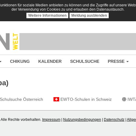
nktionen für soziale Medien anbieten zu können und die Zugriffe auf unsere Websi
der Verwendung von Cookies zu und erlauben den Datenaustausch.
Weitere Informationen
Meldung ausblenden
CHIKUNG
KALENDER
SCHULSUCHE
PRESSE
pa)
chulsuche Österreich
EWTO-Schulen in Schweiz
IWT
Alle Rechte vorbehalten.
Impressum
|
Nutzungsbedingungen
|
Datenschutz
|
Allge