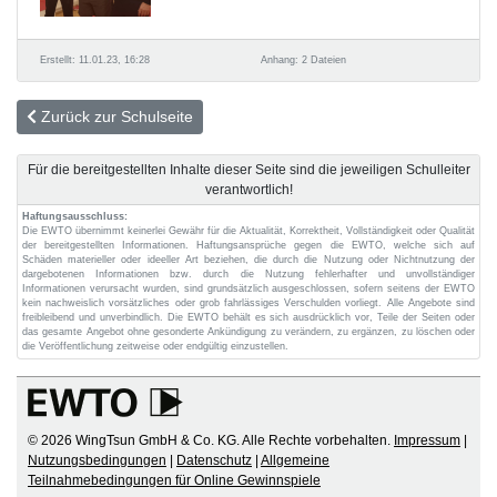
Erstellt: 11.01.23, 16:28
Anhang: 2 Dateien
Zurück zur Schulseite
Für die bereitgestellten Inhalte dieser Seite sind die jeweiligen Schulleiter
verantwortlich!
Haftungsausschluss:
Die EWTO übernimmt keinerlei Gewähr für die Aktualität, Korrektheit, Vollständigkeit oder Qualität
der bereitgestellten Informationen. Haftungsansprüche gegen die EWTO, welche sich auf
Schäden materieller oder ideeller Art beziehen, die durch die Nutzung oder Nichtnutzung der
dargebotenen Informationen bzw. durch die Nutzung fehlerhafter und unvollständiger
Informationen verursacht wurden, sind grundsätzlich ausgeschlossen, sofern seitens der EWTO
kein nachweislich vorsätzliches oder grob fahrlässiges Verschulden vorliegt. Alle Angebote sind
freibleibend und unverbindlich. Die EWTO behält es sich ausdrücklich vor, Teile der Seiten oder
das gesamte Angebot ohne gesonderte Ankündigung zu verändern, zu ergänzen, zu löschen oder
die Veröffentlichung zeitweise oder endgültig einzustellen.
© 2026 WingTsun GmbH & Co. KG. Alle Rechte vorbehalten.
Impressum
|
Nutzungsbedingungen
|
Datenschutz
|
Allgemeine
Teilnahmebedingungen für Online Gewinnspiele