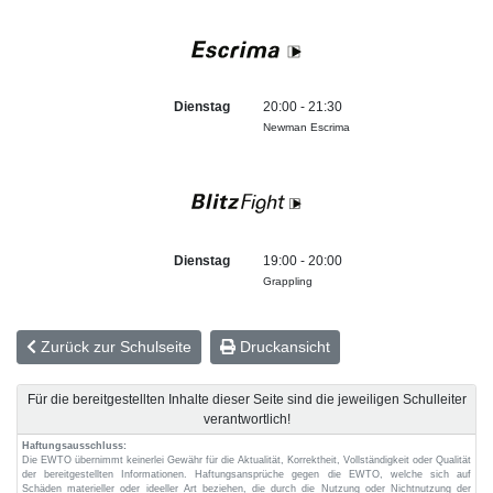
Dienstag
20:00 - 21:30
Newman Escrima
Dienstag
19:00 - 20:00
Grappling
Zurück zur Schulseite
Druckansicht
Für die bereitgestellten Inhalte dieser Seite sind die jeweiligen Schulleiter
verantwortlich!
Haftungsausschluss:
Die EWTO übernimmt keinerlei Gewähr für die Aktualität, Korrektheit, Vollständigkeit oder Qualität
der bereitgestellten Informationen. Haftungsansprüche gegen die EWTO, welche sich auf
Schäden materieller oder ideeller Art beziehen, die durch die Nutzung oder Nichtnutzung der