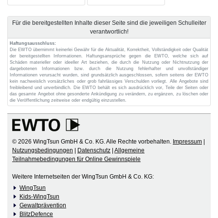
Für die bereitgestellten Inhalte dieser Seite sind die jeweiligen Schulleiter
verantwortlich!
Haftungsausschluss:
Die EWTO übernimmt keinerlei Gewähr für die Aktualität, Korrektheit, Vollständigkeit oder Qualität
der bereitgestellten Informationen. Haftungsansprüche gegen die EWTO, welche sich auf
Schäden materieller oder ideeller Art beziehen, die durch die Nutzung oder Nichtnutzung der
dargebotenen Informationen bzw. durch die Nutzung fehlerhafter und unvollständiger
Informationen verursacht wurden, sind grundsätzlich ausgeschlossen, sofern seitens der EWTO
kein nachweislich vorsätzliches oder grob fahrlässiges Verschulden vorliegt. Alle Angebote sind
freibleibend und unverbindlich. Die EWTO behält es sich ausdrücklich vor, Teile der Seiten oder
das gesamte Angebot ohne gesonderte Ankündigung zu verändern, zu ergänzen, zu löschen oder
die Veröffentlichung zeitweise oder endgültig einzustellen.
© 2026 WingTsun GmbH & Co. KG. Alle Rechte vorbehalten.
Impressum
|
Nutzungsbedingungen
|
Datenschutz
|
Allgemeine
Teilnahmebedingungen für Online Gewinnspiele
Weitere Internetseiten der WingTsun GmbH & Co. KG:
WingTsun
Kids-WingTsun
Gewaltprävention
BlitzDefence