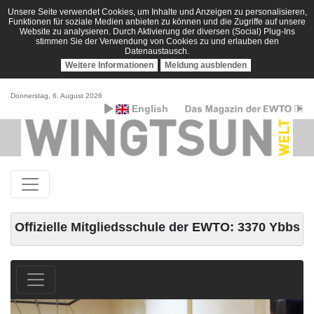
Unsere Seite verwendet Cookies, um Inhalte und Anzeigen zu personalisieren,
Funktionen für soziale Medien anbieten zu können und die Zugriffe auf unsere
Website zu analysieren. Durch Aktivierung der diversen (Social) Plug-Ins
stimmen Sie der Verwendung von Cookies zu und erlauben den
Datenaustausch.
Weitere Informationen
Meldung ausblenden
Donnerstag, 6. August 2026
English
Offizielle Mitgliedsschule der EWTO: 3370 Ybbs