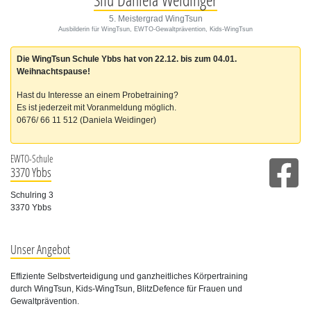
5. Meistergrad WingTsun
Ausbilderin für WingTsun, EWTO-Gewaltprävention, Kids-WingTsun
Die WingTsun Schule Ybbs hat von 22.12. bis zum 04.01.
Weihnachtspause!
Hast du Interesse an einem Probetraining?
Es ist jederzeit mit Voranmeldung möglich.
0676/ 66 11 512 (Daniela Weidinger)
EWTO-Schule
3370 Ybbs
Schulring 3
3370 Ybbs
Unser Angebot
Effiziente Selbstverteidigung und ganzheitliches Körpertraining
durch WingTsun, Kids-WingTsun, BlitzDefence für Frauen und
Gewaltprävention.