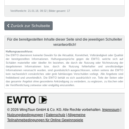
Veröffentlicht: 21.01.18, 09:32 | Bilder gesamt: 17
Zurück zur Schulseite
Für die bereitgestellten Inhalte dieser Seite sind die jeweiligen Schulleiter
verantwortlich!
Haftungsausschluss:
Die EWTO übernimmt keinerlei Gewähr für die Aktualität, Korrektheit, Vollständigkeit oder Qualität
der bereitgestellten Informationen. Haftungsansprüche gegen die EWTO, welche sich auf
Schäden materieller oder ideeller Art beziehen, die durch die Nutzung oder Nichtnutzung der
dargebotenen Informationen bzw. durch die Nutzung fehlerhafter und unvollständiger
Informationen verursacht wurden, sind grundsätzlich ausgeschlossen, sofern seitens der EWTO
kein nachweislich vorsätzliches oder grob fahrlässiges Verschulden vorliegt. Alle Angebote sind
freibleibend und unverbindlich. Die EWTO behält es sich ausdrücklich vor, Teile der Seiten oder
das gesamte Angebot ohne gesonderte Ankündigung zu verändern, zu ergänzen, zu löschen oder
die Veröffentlichung zeitweise oder endgültig einzustellen.
© 2026 WingTsun GmbH & Co. KG. Alle Rechte vorbehalten.
Impressum
|
Nutzungsbedingungen
|
Datenschutz
|
Allgemeine
Teilnahmebedingungen für Online Gewinnspiele