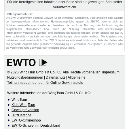
Für die bereitgestellten Inhalte dieser Seite sind die jeweiligen Schulleiter
verantwortlich!
Haftungsausschluss:
Die EWTO übernimmt keinerlei Gewähr für die Aktualität, Korrektheit, Vollständigkeit oder Qualität
der bereitgestellten Informationen. Haftungsansprüche gegen die EWTO, welche sich auf
Schäden materieller oder ideeller Art beziehen, die durch die Nutzung oder Nichtnutzung der
dargebotenen Informationen bzw. durch die Nutzung fehlerhafter und unvollständiger
Informationen verursacht wurden, sind grundsätzlich ausgeschlossen, sofern seitens der EWTO
kein nachweislich vorsätzliches oder grob fahrlässiges Verschulden vorliegt. Alle Angebote sind
freibleibend und unverbindlich. Die EWTO behält es sich ausdrücklich vor, Teile der Seiten oder
das gesamte Angebot ohne gesonderte Ankündigung zu verändern, zu ergänzen, zu löschen oder
die Veröffentlichung zeitweise oder endgültig einzustellen.
© 2026 WingTsun GmbH & Co. KG. Alle Rechte vorbehalten.
Impressum
|
Nutzungsbedingungen
|
Datenschutz
|
Allgemeine
Teilnahmebedingungen für Online Gewinnspiele
Weitere Internetseiten der WingTsun GmbH & Co. KG:
WingTsun
Kids-WingTsun
Gewaltprävention
BlitzDefence
EWTO-Onlineshop
EWTO-Schulen in Deutschland