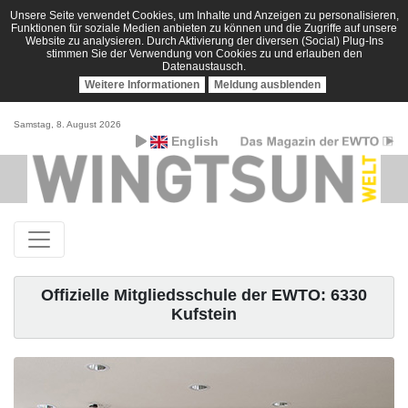
Unsere Seite verwendet Cookies, um Inhalte und Anzeigen zu personalisieren,
Funktionen für soziale Medien anbieten zu können und die Zugriffe auf unsere
Website zu analysieren. Durch Aktivierung der diversen (Social) Plug-Ins
stimmen Sie der Verwendung von Cookies zu und erlauben den
Datenaustausch.
Weitere Informationen
Meldung ausblenden
Samstag, 8. August 2026
English
Offizielle Mitgliedsschule der EWTO: 6330
Kufstein