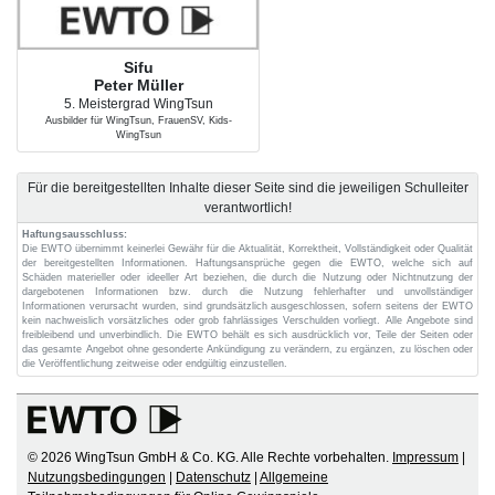
Sifu
Peter Müller
5. Meistergrad WingTsun
Ausbilder für WingTsun, FrauenSV, Kids-
WingTsun
Für die bereitgestellten Inhalte dieser Seite sind die jeweiligen Schulleiter
verantwortlich!
Haftungsausschluss:
Die EWTO übernimmt keinerlei Gewähr für die Aktualität, Korrektheit, Vollständigkeit oder Qualität
der bereitgestellten Informationen. Haftungsansprüche gegen die EWTO, welche sich auf
Schäden materieller oder ideeller Art beziehen, die durch die Nutzung oder Nichtnutzung der
dargebotenen Informationen bzw. durch die Nutzung fehlerhafter und unvollständiger
Informationen verursacht wurden, sind grundsätzlich ausgeschlossen, sofern seitens der EWTO
kein nachweislich vorsätzliches oder grob fahrlässiges Verschulden vorliegt. Alle Angebote sind
freibleibend und unverbindlich. Die EWTO behält es sich ausdrücklich vor, Teile der Seiten oder
das gesamte Angebot ohne gesonderte Ankündigung zu verändern, zu ergänzen, zu löschen oder
die Veröffentlichung zeitweise oder endgültig einzustellen.
© 2026 WingTsun GmbH & Co. KG. Alle Rechte vorbehalten.
Impressum
|
Nutzungsbedingungen
|
Datenschutz
|
Allgemeine