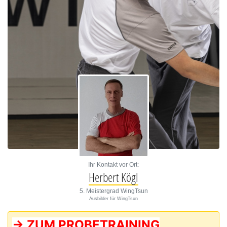
Ihr Kontakt vor Ort:
Herbert Kögl
5. Meistergrad WingTsun
Ausbilder für WingTsun
-> ZUM PROBETRAINING