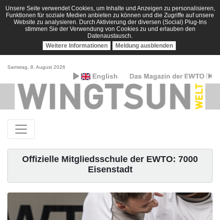
Unsere Seite verwendet Cookies, um Inhalte und Anzeigen zu personalisieren,
Funktionen für soziale Medien anbieten zu können und die Zugriffe auf unsere
Website zu analysieren. Durch Aktivierung der diversen (Social) Plug-Ins
stimmen Sie der Verwendung von Cookies zu und erlauben den
Datenaustausch.
Weitere Informationen
Meldung ausblenden
Samstag, 8. August 2026
English
Offizielle Mitgliedsschule der EWTO: 7000
Eisenstadt