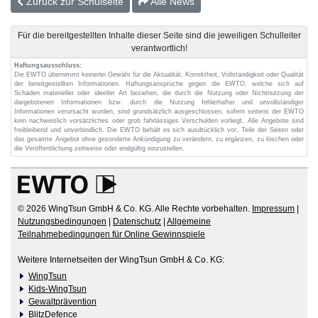
Zurück zur Schulseite
Alle News
Für die bereitgestellten Inhalte dieser Seite sind die jeweiligen Schulleiter
verantwortlich!
Haftungsausschluss:
Die EWTO übernimmt keinerlei Gewähr für die Aktualität, Korrektheit, Vollständigkeit oder Qualität
der bereitgestellten Informationen. Haftungsansprüche gegen die EWTO, welche sich auf
Schäden materieller oder ideeller Art beziehen, die durch die Nutzung oder Nichtnutzung der
dargebotenen Informationen bzw. durch die Nutzung fehlerhafter und unvollständiger
Informationen verursacht wurden, sind grundsätzlich ausgeschlossen, sofern seitens der EWTO
kein nachweislich vorsätzliches oder grob fahrlässiges Verschulden vorliegt. Alle Angebote sind
freibleibend und unverbindlich. Die EWTO behält es sich ausdrücklich vor, Teile der Seiten oder
das gesamte Angebot ohne gesonderte Ankündigung zu verändern, zu ergänzen, zu löschen oder
die Veröffentlichung zeitweise oder endgültig einzustellen.
© 2026 WingTsun GmbH & Co. KG. Alle Rechte vorbehalten.
Impressum
|
Nutzungsbedingungen
|
Datenschutz
|
Allgemeine
Teilnahmebedingungen für Online Gewinnspiele
Weitere Internetseiten der WingTsun GmbH & Co. KG:
WingTsun
Kids-WingTsun
Gewaltprävention
BlitzDefence