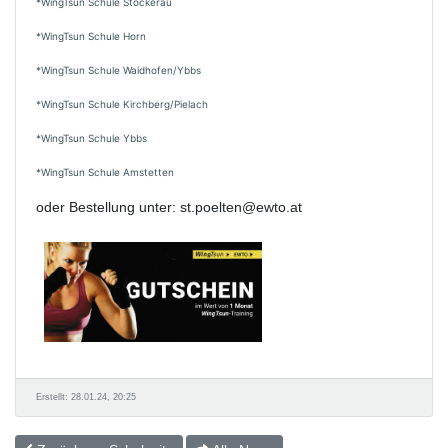
*WingTsun Schule Stockerau
*WingTsun Schule Horn
*WingTsun Schule Waidhofen/Ybbs
*WingTsun Schule Kirchberg/Pielach
*WingTsun Schule Ybbs
*WingTsun Schule Amstetten
oder Bestellung unter: st.poelten@ewto.at
Erstellt: 28.01.24, 20:25